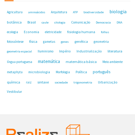
biologia
Agricultura
Arquitetura
aminoácidos
ATP
biodiversidade
botânica
Brasil
Comunicação
caule
citologia
Democracia
DNA
fisiologia humana
ecologia
Economia
eletricidade
folhas
física
genética
fotossíntese
gametas
geometria
genes
Industrialização
literatura
Iluminismo
Império
geometria espacial
matemática
matemática básica
língua portuguesa
Meio ambiente
português
microbiologia
Política
metaphyta
Morfologia
química
sintaxe
raiz
Urbanização
sociedade
trigonometria
Vestibular