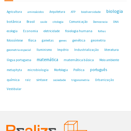
biologia
Agricultura
Arquitetura
aminoácidos
ATP
biodiversidade
botânica
Brasil
Comunicação
caule
citologia
Democracia
DNA
fisiologia humana
ecologia
Economia
eletricidade
folhas
física
genética
fotossíntese
gametas
geometria
genes
Industrialização
literatura
Iluminismo
Império
geometria espacial
matemática
matemática básica
língua portuguesa
Meio ambiente
português
microbiologia
Política
metaphyta
Morfologia
química
sintaxe
raiz
Urbanização
sociedade
trigonometria
Vestibular