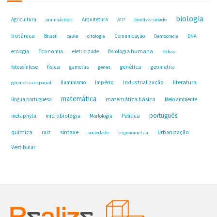
biologia
Agricultura
Arquitetura
aminoácidos
ATP
biodiversidade
botânica
Brasil
Comunicação
caule
citologia
Democracia
DNA
fisiologia humana
ecologia
Economia
eletricidade
folhas
física
genética
fotossíntese
gametas
geometria
genes
Industrialização
literatura
Iluminismo
Império
geometria espacial
matemática
matemática básica
língua portuguesa
Meio ambiente
português
microbiologia
Política
metaphyta
Morfologia
química
sintaxe
raiz
Urbanização
sociedade
trigonometria
Vestibular