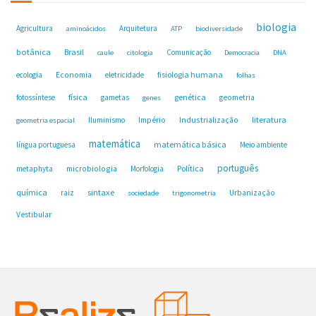
biologia
Agricultura
Arquitetura
aminoácidos
ATP
biodiversidade
botânica
Brasil
Comunicação
caule
citologia
Democracia
DNA
fisiologia humana
ecologia
Economia
eletricidade
folhas
física
genética
fotossíntese
gametas
geometria
genes
Industrialização
literatura
Iluminismo
Império
geometria espacial
matemática
matemática básica
língua portuguesa
Meio ambiente
português
microbiologia
Política
metaphyta
Morfologia
química
sintaxe
raiz
Urbanização
sociedade
trigonometria
Vestibular