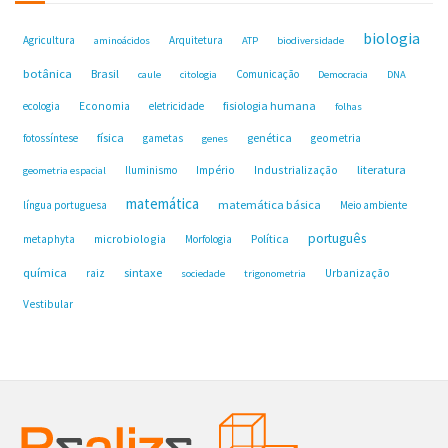
biologia
Agricultura
Arquitetura
aminoácidos
ATP
biodiversidade
botânica
Brasil
Comunicação
caule
citologia
Democracia
DNA
fisiologia humana
ecologia
Economia
eletricidade
folhas
física
genética
fotossíntese
gametas
geometria
genes
Industrialização
literatura
Iluminismo
Império
geometria espacial
matemática
matemática básica
língua portuguesa
Meio ambiente
português
microbiologia
Política
metaphyta
Morfologia
química
sintaxe
raiz
Urbanização
sociedade
trigonometria
Vestibular