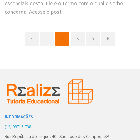
essenciais desta. Ele é o termo com o qual o verbo
concorda. Acesse o post.
Page
Page
Page
Page
1
2
3
4
INFORMAÇÕES
(12) 99716-7381
Rua República do Iraque, 40 - São José dos Campos - SP