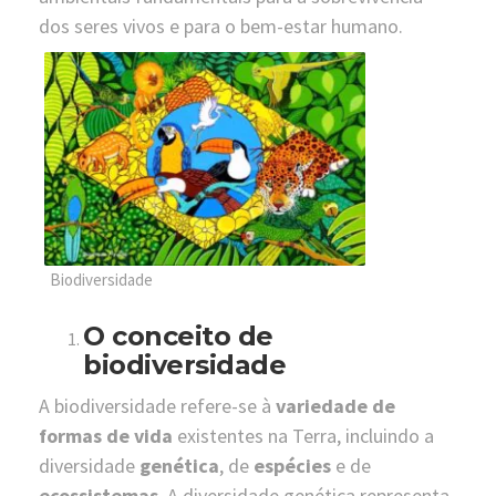
dos seres vivos e para o bem-estar humano.
Biodiversidade
O conceito de
biodiversidade
A biodiversidade refere-se à
variedade de
formas de vida
existentes na Terra, incluindo a
diversidade
genética
, de
espécies
e de
ecossistemas
. A diversidade genética representa