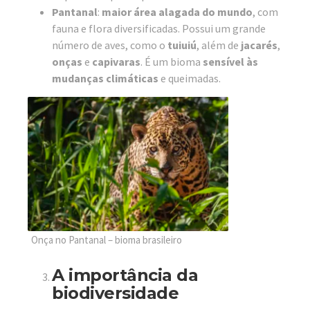
Pantanal
:
maior área alagada do mundo
, com
fauna e flora diversificadas. Possui um grande
número de aves, como o
tuiuiú
, além de
jacarés
,
onças
e
capivaras
. É um bioma
sensível às
mudanças climáticas
e queimadas.
Onça no Pantanal – bioma brasileiro
A importância da
biodiversidade