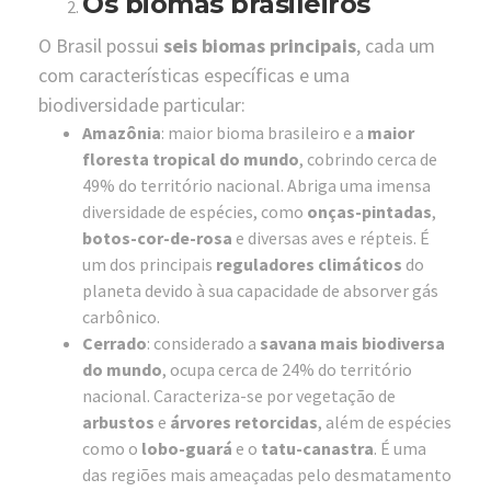
Os biomas brasileiros
O Brasil possui
seis biomas
principais
, cada um
com características específicas e uma
biodiversidade particular:
Amazônia
: maior bioma brasileiro e a
maior
floresta tropical do mundo
, cobrindo cerca de
49% do território nacional. Abriga uma imensa
diversidade de espécies, como
onças-pintadas
,
botos-cor-de-rosa
e diversas aves e répteis. É
um dos principais
reguladores climáticos
do
planeta devido à sua capacidade de absorver gás
carbônico.
Cerrado
: considerado a
savana mais biodiversa
do mundo
, ocupa cerca de 24% do território
nacional. Caracteriza-se por vegetação de
arbustos
e
árvores retorcidas
, além de espécies
como o
lobo-guará
e o
tatu-canastra
. É uma
das regiões mais ameaçadas pelo desmatamento