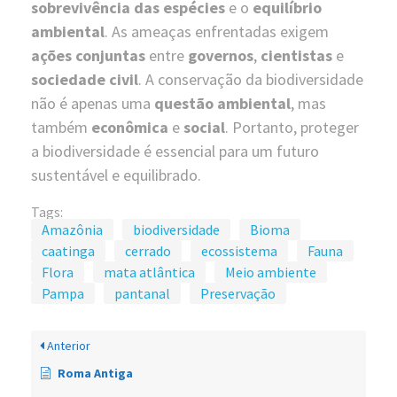
sobrevivência das espécies
e o
equilíbrio
ambiental
. As ameaças enfrentadas exigem
ações conjuntas
entre
governos
,
cientistas
e
sociedade civil
. A conservação da biodiversidade
não é apenas uma
questão ambiental
, mas
também
econômica
e
social
. Portanto, proteger
a biodiversidade é essencial para um futuro
sustentável e equilibrado.
Tags:
Amazônia
biodiversidade
Bioma
caatinga
cerrado
ecossistema
Fauna
Flora
mata atlântica
Meio ambiente
Pampa
pantanal
Preservação
Anterior
Roma Antiga