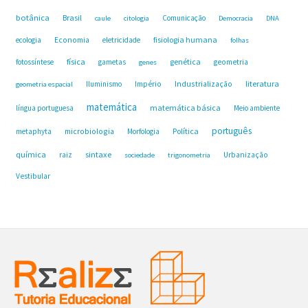
botânica
Brasil
Comunicação
caule
citologia
Democracia
DNA
fisiologia humana
ecologia
Economia
eletricidade
folhas
física
genética
fotossíntese
gametas
geometria
genes
Industrialização
literatura
Iluminismo
Império
geometria espacial
matemática
matemática básica
língua portuguesa
Meio ambiente
português
microbiologia
Política
metaphyta
Morfologia
química
sintaxe
raiz
Urbanização
sociedade
trigonometria
Vestibular