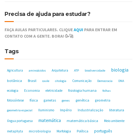
Precisa de ajuda para estudar?
FAÇA AULAS PARTICULARES. CLIQUE
AQUI
PARA ENTRAR EM
CONTATO COM A GENTE. BORA! 🥳🚀
Tags
biologia
Agricultura
Arquitetura
aminoácidos
ATP
biodiversidade
botânica
Brasil
Comunicação
caule
citologia
Democracia
DNA
fisiologia humana
ecologia
Economia
eletricidade
folhas
física
genética
fotossíntese
gametas
geometria
genes
Industrialização
literatura
Iluminismo
Império
geometria espacial
matemática
matemática básica
língua portuguesa
Meio ambiente
português
microbiologia
Política
metaphyta
Morfologia