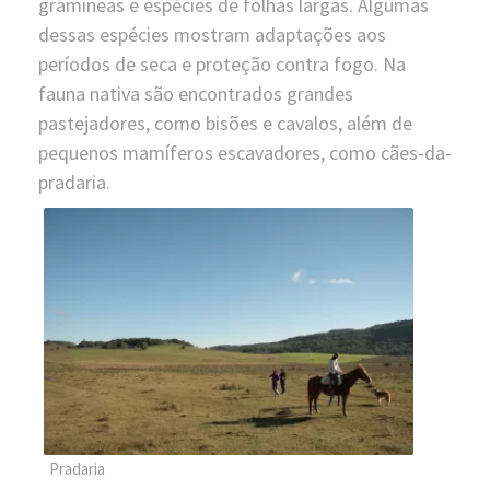
gramíneas e espécies de folhas largas. Algumas
dessas espécies mostram adaptações aos
períodos de seca e proteção contra fogo. Na
fauna nativa são encontrados grandes
pastejadores, como bisões e cavalos, além de
pequenos mamíferos escavadores, como cães-da-
pradaria.
Pradaria