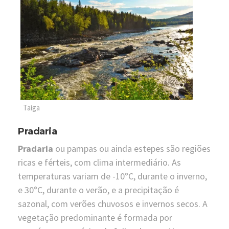
Taiga
Pradaria
Pradaria
ou pampas ou ainda estepes são regiões
ricas e férteis, com clima intermediário. As
temperaturas variam de -10°C, durante o inverno,
e 30°C, durante o verão, e a precipitação é
sazonal, com verões chuvosos e invernos secos. A
vegetação predominante é formada por