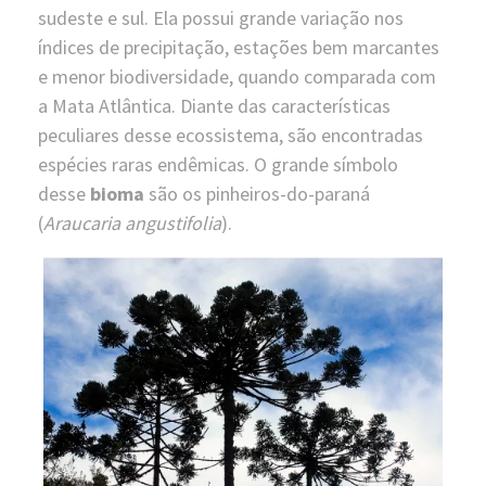
sudeste e sul. Ela possui grande variação nos
índices de precipitação, estações bem marcantes
e menor biodiversidade, quando comparada com
a Mata Atlântica. Diante das características
peculiares desse ecossistema, são encontradas
espécies raras endêmicas. O grande símbolo
desse
bioma
são os pinheiros-do-paraná
(
Araucaria angustifolia
).