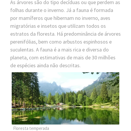
As árvores são do tipo decíduas ou que perdem as
folhas durante o inverno. Já a fauna é formada
por mamíferos que hibernam no inverno, aves
migratórias e insetos que utilizam todos os
estratos da floresta. Há predominância de árvores
perenifólias, bem como arbustos espinhosos e
suculentas. A fauna é a mais rica e diversa do
planeta, com estimativas de mais de 30 milhões
de espécies ainda não descritas.
Floresta temperada