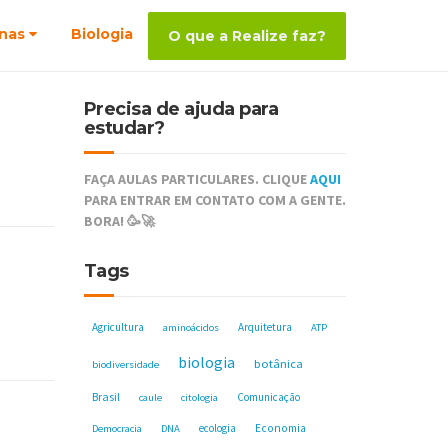
nas
Biologia
O que a Realize faz?
Precisa de ajuda para
estudar?
FAÇA AULAS PARTICULARES. CLIQUE
AQUI
PARA ENTRAR EM CONTATO COM A GENTE.
BORA! 🥳🚀
Tags
Agricultura
Arquitetura
aminoácidos
ATP
biologia
botânica
biodiversidade
Brasil
Comunicação
caule
citologia
ecologia
Economia
Democracia
DNA