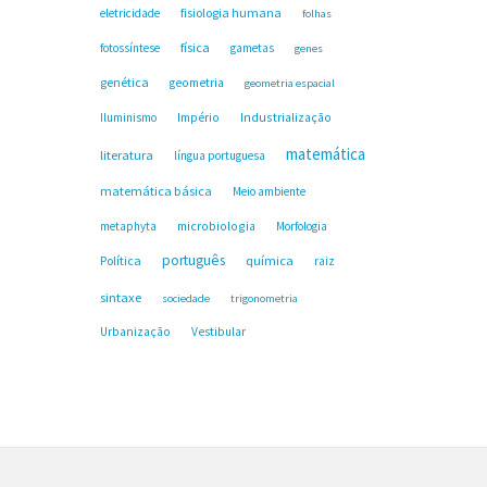
fisiologia humana
eletricidade
folhas
física
fotossíntese
gametas
genes
genética
geometria
geometria espacial
Industrialização
Iluminismo
Império
matemática
literatura
língua portuguesa
matemática básica
Meio ambiente
microbiologia
metaphyta
Morfologia
português
Política
química
raiz
sintaxe
sociedade
trigonometria
Urbanização
Vestibular