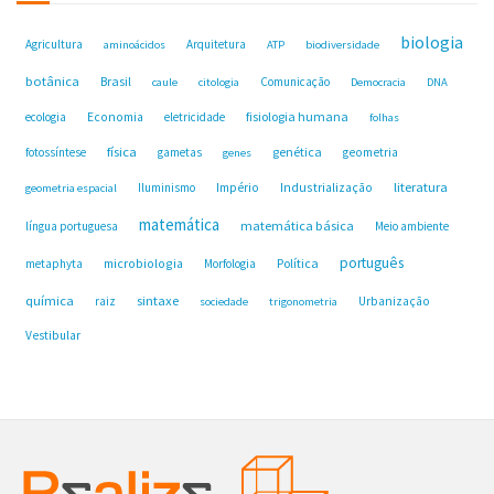
biologia
Agricultura
Arquitetura
aminoácidos
ATP
biodiversidade
botânica
Brasil
Comunicação
caule
citologia
Democracia
DNA
fisiologia humana
ecologia
Economia
eletricidade
folhas
física
genética
fotossíntese
gametas
geometria
genes
Industrialização
literatura
Iluminismo
Império
geometria espacial
matemática
matemática básica
língua portuguesa
Meio ambiente
português
microbiologia
Política
metaphyta
Morfologia
química
sintaxe
raiz
Urbanização
sociedade
trigonometria
Vestibular