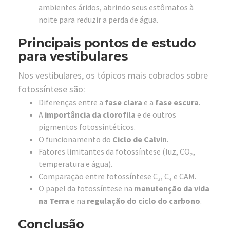
ambientes áridos, abrindo seus estômatos à
noite para reduzir a perda de água.
Principais pontos de estudo
para vestibulares
Nos vestibulares, os tópicos mais cobrados sobre
fotossíntese são:
Diferenças entre a
fase clara
e a
fase escura
.
A
importância da clorofila
e de outros
pigmentos fotossintéticos.
O funcionamento do
Ciclo de Calvin
.
Fatores limitantes da fotossíntese (luz, CO₂,
temperatura e água).
Comparação entre fotossíntese C₃, C₄ e CAM.
O papel da fotossíntese na
manutenção da vida
na Terra
e na
regulação do ciclo do carbono
.
Conclusão