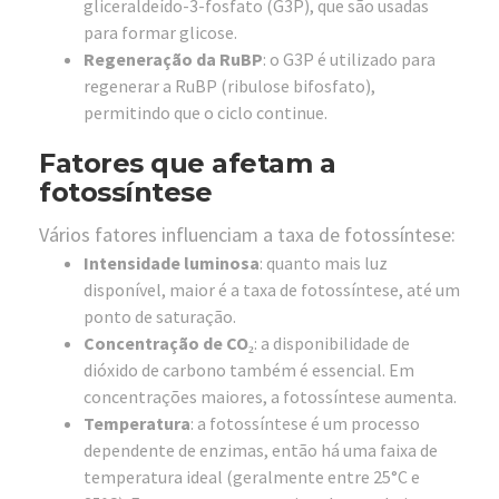
gliceraldeído-3-fosfato (G3P), que são usadas
para formar glicose.
Regeneração da RuBP
: o G3P é utilizado para
regenerar a RuBP (ribulose bifosfato),
permitindo que o ciclo continue.
Fatores que afetam a
fotossíntese
Vários fatores influenciam a taxa de fotossíntese:
Intensidade luminosa
: quanto mais luz
disponível, maior é a taxa de fotossíntese, até um
ponto de saturação.
Concentração de CO₂
: a disponibilidade de
dióxido de carbono também é essencial. Em
concentrações maiores, a fotossíntese aumenta.
Temperatura
: a fotossíntese é um processo
dependente de enzimas, então há uma faixa de
temperatura ideal (geralmente entre 25°C e