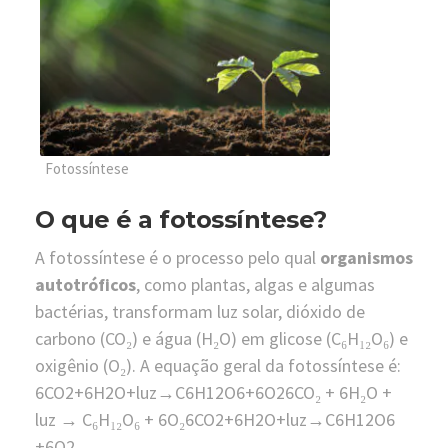
Fotossíntese
O que é a fotossíntese?
A fotossíntese é o processo pelo qual
organismos
autotróficos
, como plantas, algas e algumas
bactérias, transformam luz solar, dióxido de
carbono (CO₂) e água (H₂O) em glicose (C₆H₁₂O₆) e
oxigênio (O₂). A equação geral da fotossíntese é:
6CO2+6H2O+luz→C6H12O6+6O26CO₂ + 6H₂O +
luz → C₆H₁₂O₆ + 6O₂
6
C
O
2
+
6
H
2
O
+
l
u
z
→
C
6
H
12
O
6
+
6
O
2