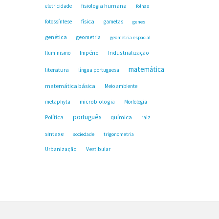
fisiologia humana
eletricidade
folhas
física
fotossíntese
gametas
genes
genética
geometria
geometria espacial
Industrialização
Iluminismo
Império
matemática
literatura
língua portuguesa
matemática básica
Meio ambiente
microbiologia
metaphyta
Morfologia
português
Política
química
raiz
sintaxe
sociedade
trigonometria
Urbanização
Vestibular