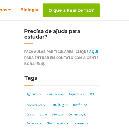
nas
Biologia
O que a Realize faz?
Precisa de ajuda para
estudar?
FAÇA AULAS PARTICULARES. CLIQUE
AQUI
PARA ENTRAR EM CONTATO COM A GENTE.
BORA! 🥳🚀
Tags
Agricultura
Arquitetura
aminoácidos
ATP
biologia
botânica
biodiversidade
Brasil
Comunicação
caule
citologia
ecologia
Economia
Democracia
DNA