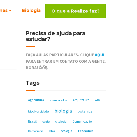
nas
Biologia
O que a Realize faz?
Precisa de ajuda para
estudar?
FAÇA AULAS PARTICULARES. CLIQUE
AQUI
PARA ENTRAR EM CONTATO COM A GENTE.
BORA! 🥳🚀
Tags
Agricultura
Arquitetura
aminoácidos
ATP
biologia
botânica
biodiversidade
Brasil
Comunicação
caule
citologia
ecologia
Economia
Democracia
DNA