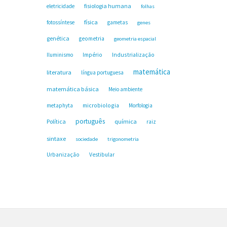
fisiologia humana
eletricidade
folhas
física
fotossíntese
gametas
genes
genética
geometria
geometria espacial
Industrialização
Iluminismo
Império
matemática
literatura
língua portuguesa
matemática básica
Meio ambiente
microbiologia
metaphyta
Morfologia
português
Política
química
raiz
sintaxe
sociedade
trigonometria
Urbanização
Vestibular