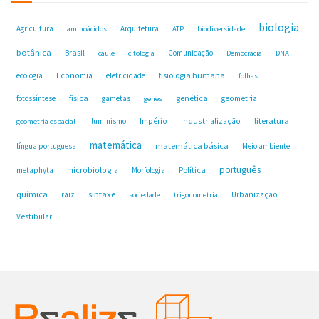
biologia
Agricultura
Arquitetura
aminoácidos
ATP
biodiversidade
botânica
Brasil
Comunicação
caule
citologia
Democracia
DNA
fisiologia humana
ecologia
Economia
eletricidade
folhas
física
genética
fotossíntese
gametas
geometria
genes
Industrialização
literatura
Iluminismo
Império
geometria espacial
matemática
matemática básica
língua portuguesa
Meio ambiente
português
microbiologia
Política
metaphyta
Morfologia
química
sintaxe
raiz
Urbanização
sociedade
trigonometria
Vestibular