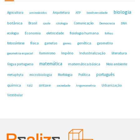
biologia
Agricultura
Arquitetura
aminoácidos
ATP
biodiversidade
botânica
Brasil
Comunicação
caule
citologia
Democracia
DNA
fisiologia humana
ecologia
Economia
eletricidade
folhas
física
genética
fotossíntese
gametas
geometria
genes
Industrialização
literatura
Iluminismo
Império
geometria espacial
matemática
matemática básica
língua portuguesa
Meio ambiente
português
microbiologia
Política
metaphyta
Morfologia
química
sintaxe
raiz
Urbanização
sociedade
trigonometria
Vestibular