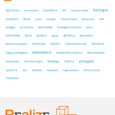
biologia
Agricultura
Arquitetura
aminoácidos
ATP
biodiversidade
botânica
Brasil
Comunicação
caule
citologia
Democracia
DNA
fisiologia humana
ecologia
Economia
eletricidade
folhas
física
genética
fotossíntese
gametas
geometria
genes
Industrialização
literatura
Iluminismo
Império
geometria espacial
matemática
matemática básica
língua portuguesa
Meio ambiente
português
microbiologia
Política
metaphyta
Morfologia
química
sintaxe
raiz
Urbanização
sociedade
trigonometria
Vestibular