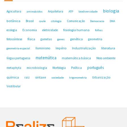
biologia
Agricultura
Arquitetura
aminoácidos
ATP
biodiversidade
botânica
Brasil
Comunicação
caule
citologia
Democracia
DNA
fisiologia humana
ecologia
Economia
eletricidade
folhas
física
genética
fotossíntese
gametas
geometria
genes
Industrialização
literatura
Iluminismo
Império
geometria espacial
matemática
matemática básica
língua portuguesa
Meio ambiente
português
microbiologia
Política
metaphyta
Morfologia
química
sintaxe
raiz
Urbanização
sociedade
trigonometria
Vestibular