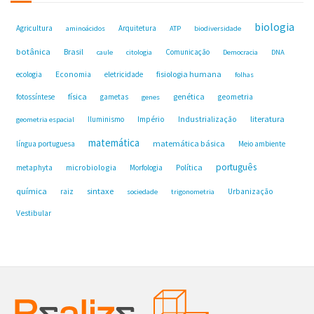
biologia
Agricultura
Arquitetura
aminoácidos
ATP
biodiversidade
botânica
Brasil
Comunicação
caule
citologia
Democracia
DNA
fisiologia humana
ecologia
Economia
eletricidade
folhas
física
genética
fotossíntese
gametas
geometria
genes
Industrialização
literatura
Iluminismo
Império
geometria espacial
matemática
matemática básica
língua portuguesa
Meio ambiente
português
microbiologia
Política
metaphyta
Morfologia
química
sintaxe
raiz
Urbanização
sociedade
trigonometria
Vestibular