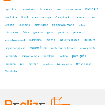
biologia
Agricultura
Arquitetura
aminoácidos
ATP
biodiversidade
botânica
Brasil
Comunicação
caule
citologia
Democracia
DNA
fisiologia humana
ecologia
Economia
eletricidade
folhas
física
genética
fotossíntese
gametas
geometria
genes
Industrialização
literatura
Iluminismo
Império
geometria espacial
matemática
matemática básica
língua portuguesa
Meio ambiente
português
microbiologia
Política
metaphyta
Morfologia
química
sintaxe
raiz
Urbanização
sociedade
trigonometria
Vestibular