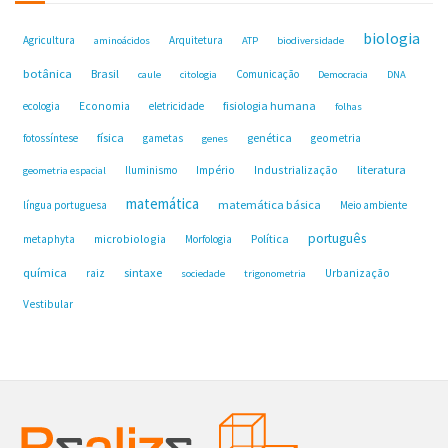
biologia
Agricultura
Arquitetura
aminoácidos
ATP
biodiversidade
botânica
Brasil
Comunicação
caule
citologia
Democracia
DNA
fisiologia humana
ecologia
Economia
eletricidade
folhas
física
genética
fotossíntese
gametas
geometria
genes
Industrialização
literatura
Iluminismo
Império
geometria espacial
matemática
matemática básica
língua portuguesa
Meio ambiente
português
microbiologia
Política
metaphyta
Morfologia
química
sintaxe
raiz
Urbanização
sociedade
trigonometria
Vestibular