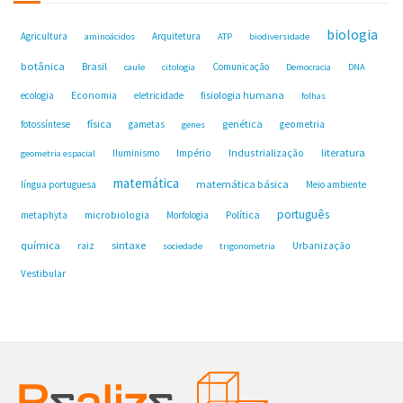
biologia
Agricultura
Arquitetura
aminoácidos
ATP
biodiversidade
botânica
Brasil
Comunicação
caule
citologia
Democracia
DNA
fisiologia humana
ecologia
Economia
eletricidade
folhas
física
genética
fotossíntese
gametas
geometria
genes
Industrialização
literatura
Iluminismo
Império
geometria espacial
matemática
matemática básica
língua portuguesa
Meio ambiente
português
microbiologia
Política
metaphyta
Morfologia
química
sintaxe
raiz
Urbanização
sociedade
trigonometria
Vestibular