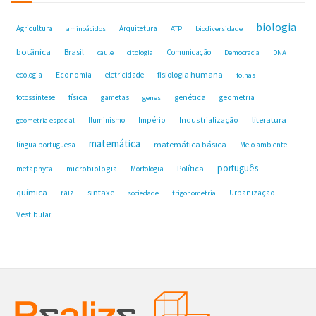
biologia
Agricultura
Arquitetura
aminoácidos
ATP
biodiversidade
botânica
Brasil
Comunicação
caule
citologia
Democracia
DNA
fisiologia humana
ecologia
Economia
eletricidade
folhas
física
genética
fotossíntese
gametas
geometria
genes
Industrialização
literatura
Iluminismo
Império
geometria espacial
matemática
matemática básica
língua portuguesa
Meio ambiente
português
microbiologia
Política
metaphyta
Morfologia
química
sintaxe
raiz
Urbanização
sociedade
trigonometria
Vestibular