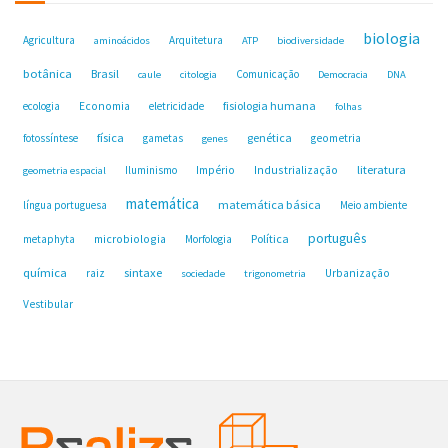
biologia
Agricultura
Arquitetura
aminoácidos
ATP
biodiversidade
botânica
Brasil
Comunicação
caule
citologia
Democracia
DNA
fisiologia humana
ecologia
Economia
eletricidade
folhas
física
genética
fotossíntese
gametas
geometria
genes
Industrialização
literatura
Iluminismo
Império
geometria espacial
matemática
matemática básica
língua portuguesa
Meio ambiente
português
microbiologia
Política
metaphyta
Morfologia
química
sintaxe
raiz
Urbanização
sociedade
trigonometria
Vestibular