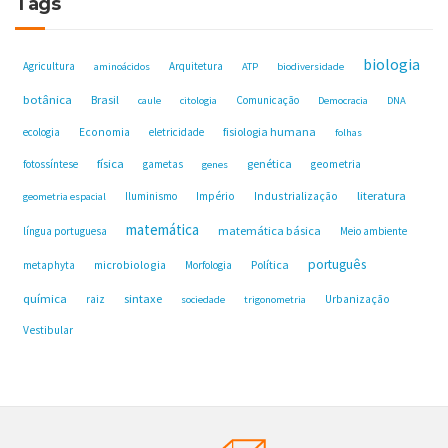
Tags
biologia
Agricultura
Arquitetura
aminoácidos
ATP
biodiversidade
botânica
Brasil
Comunicação
caule
citologia
Democracia
DNA
fisiologia humana
ecologia
Economia
eletricidade
folhas
física
genética
fotossíntese
gametas
geometria
genes
Industrialização
literatura
Iluminismo
Império
geometria espacial
matemática
matemática básica
língua portuguesa
Meio ambiente
português
microbiologia
Política
metaphyta
Morfologia
química
sintaxe
raiz
Urbanização
sociedade
trigonometria
Vestibular