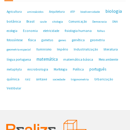
biologia
Agricultura
Arquitetura
aminoácidos
ATP
biodiversidade
botânica
Brasil
Comunicação
caule
citologia
Democracia
DNA
fisiologia humana
ecologia
Economia
eletricidade
folhas
física
genética
fotossíntese
gametas
geometria
genes
Industrialização
literatura
Iluminismo
Império
geometria espacial
matemática
matemática básica
língua portuguesa
Meio ambiente
português
microbiologia
Política
metaphyta
Morfologia
química
sintaxe
raiz
Urbanização
sociedade
trigonometria
Vestibular