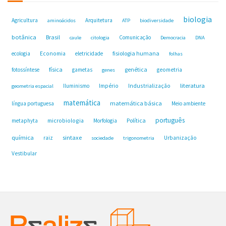
biologia
Agricultura
Arquitetura
aminoácidos
ATP
biodiversidade
botânica
Brasil
Comunicação
caule
citologia
Democracia
DNA
fisiologia humana
ecologia
Economia
eletricidade
folhas
física
genética
fotossíntese
gametas
geometria
genes
Industrialização
literatura
Iluminismo
Império
geometria espacial
matemática
matemática básica
língua portuguesa
Meio ambiente
português
microbiologia
Política
metaphyta
Morfologia
química
sintaxe
raiz
Urbanização
sociedade
trigonometria
Vestibular