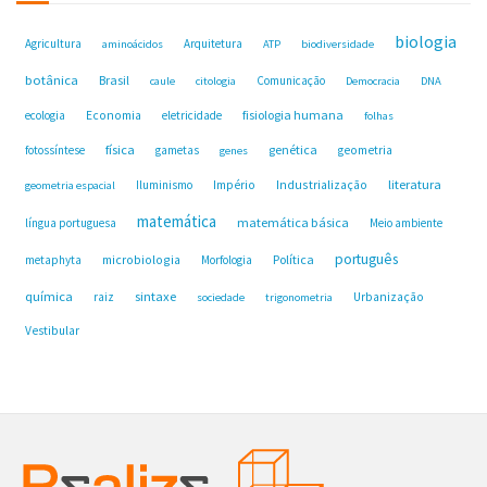
biologia
Agricultura
Arquitetura
aminoácidos
ATP
biodiversidade
botânica
Brasil
Comunicação
caule
citologia
Democracia
DNA
fisiologia humana
ecologia
Economia
eletricidade
folhas
física
genética
fotossíntese
gametas
geometria
genes
Industrialização
literatura
Iluminismo
Império
geometria espacial
matemática
matemática básica
língua portuguesa
Meio ambiente
português
microbiologia
Política
metaphyta
Morfologia
química
sintaxe
raiz
Urbanização
sociedade
trigonometria
Vestibular