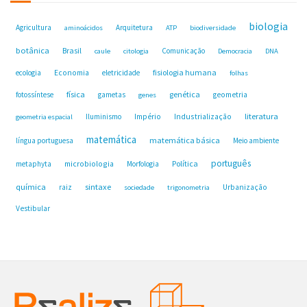
biologia
Agricultura
Arquitetura
aminoácidos
ATP
biodiversidade
botânica
Brasil
Comunicação
caule
citologia
Democracia
DNA
fisiologia humana
ecologia
Economia
eletricidade
folhas
física
genética
fotossíntese
gametas
geometria
genes
Industrialização
literatura
Iluminismo
Império
geometria espacial
matemática
matemática básica
língua portuguesa
Meio ambiente
português
microbiologia
Política
metaphyta
Morfologia
química
sintaxe
raiz
Urbanização
sociedade
trigonometria
Vestibular