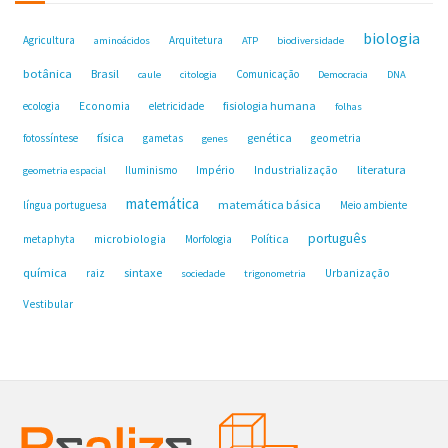
biologia
Agricultura
Arquitetura
aminoácidos
ATP
biodiversidade
botânica
Brasil
Comunicação
caule
citologia
Democracia
DNA
fisiologia humana
ecologia
Economia
eletricidade
folhas
física
genética
fotossíntese
gametas
geometria
genes
Industrialização
literatura
Iluminismo
Império
geometria espacial
matemática
matemática básica
língua portuguesa
Meio ambiente
português
microbiologia
Política
metaphyta
Morfologia
química
sintaxe
raiz
Urbanização
sociedade
trigonometria
Vestibular