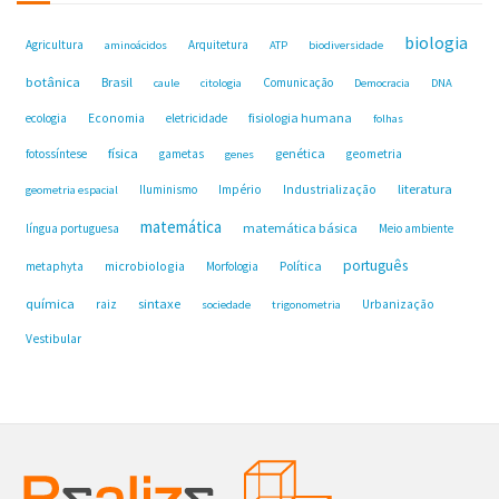
biologia
Agricultura
Arquitetura
aminoácidos
ATP
biodiversidade
botânica
Brasil
Comunicação
caule
citologia
Democracia
DNA
fisiologia humana
ecologia
Economia
eletricidade
folhas
física
genética
fotossíntese
gametas
geometria
genes
Industrialização
literatura
Iluminismo
Império
geometria espacial
matemática
matemática básica
língua portuguesa
Meio ambiente
português
microbiologia
Política
metaphyta
Morfologia
química
sintaxe
raiz
Urbanização
sociedade
trigonometria
Vestibular