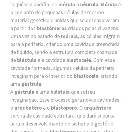
sequência padrão, de
mórula
a
nêurula
.
Mórula
é
o conjunto de pequenas células de mesmo
material genético e unidas que se desenvolveram
a partir dos
blastômeros
criados pelas clivagens.
Uma vez no estado de
mórula
, as células migram
para a periferia, criando uma cavidade preenchida
de líquido, sendo a estrutura completa chamada
de
blástula
e a cavidade
blastocele
. Com essa
cavidade formada, algumas células da periferia
invaginam para o interior do
blastocele
, criando
uma
gástrula
.
A
gástrula
é uma
blástula
que sofreu
invaginação. Esse processo gera novas cavidades,
o
arquêntero
e o
blástoporo
. O
arquêntero
servirá de cavidade estrutural que dará suporte
para o desenvolvimento do sistema digestório
dos animais. Já o
blastóporo
pode gerar a boca