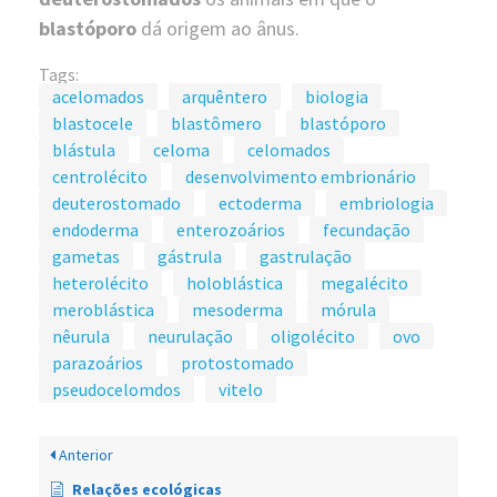
blastóporo
dá origem ao ânus.
Tags:
acelomados
arquêntero
biologia
blastocele
blastômero
blastóporo
blástula
celoma
celomados
centrolécito
desenvolvimento embrionário
deuterostomado
ectoderma
embriologia
endoderma
enterozoários
fecundação
gametas
gástrula
gastrulação
heterolécito
holoblástica
megalécito
meroblástica
mesoderma
mórula
nêurula
neurulação
oligolécito
ovo
parazoários
protostomado
pseudocelomdos
vitelo
Anterior
Relações ecológicas