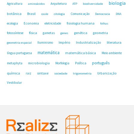
biologia
Agricultura
Arquitetura
aminoácidos
ATP
biodiversidade
botânica
Brasil
Comunicação
caule
citologia
Democracia
DNA
fisiologia humana
ecologia
Economia
eletricidade
folhas
física
genética
fotossíntese
gametas
geometria
genes
Industrialização
literatura
Iluminismo
Império
geometria espacial
matemática
matemática básica
língua portuguesa
Meio ambiente
português
microbiologia
Política
metaphyta
Morfologia
química
sintaxe
raiz
Urbanização
sociedade
trigonometria
Vestibular