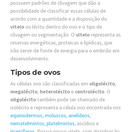
possuem padrões de clivagem que dão a
possibilidade de classificar essas células de
acordo com a quantidade e a disposição do
vitelo
ou lécito dentro do ovo e o tipo de
clivagem ou segmentação. O
vitelo
representa as
reservas energéticas, proteicas e lipídicas, que
irão servir de fonte de energia para o embrião em
desenvolvimento.
Tipos de ovos
As células ovo são classificadas em
oligolécito
,
megalécito
,
heterolécito
e
centrolécito
. O
oligolécito
também pode ser chamado de
isolécito e representa a célula ovo encontrada nos
equinodermos
,
moluscos
,
anelídeos
,
nematelmintos
,
platelmintos
, ascídios e
mamíferos
. Possui pouco vitelo, com distribuição