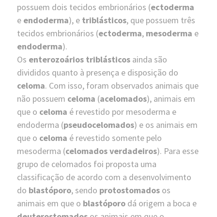
possuem dois tecidos embrionários (
ectoderma
e
endoderma
), e
triblásticos
, que possuem três
tecidos embrionários (
ectoderma
,
mesoderma
e
endoderma
).
Os
enterozoários
triblásticos
ainda são
divididos quanto à presença e disposição do
celoma
. Com isso, foram observados animais que
não possuem
celoma
(
acelomados
), animais em
que o
celoma
é revestido por mesoderma e
endoderma (
pseudocelomados
) e os animais em
que o
celoma
é revestido somente pelo
mesoderma (
celomados verdadeiros
). Para esse
grupo de celomados foi proposta uma
classificação de acordo com a desenvolvimento
do
blastóporo
, sendo
protostomados
os
animais em que o
blastóporo
dá origem a boca e
deuterostomados
os animais em que o