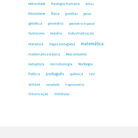
fisiologia humana
eletricidade
folhas
física
fotossíntese
gametas
genes
genética
geometria
geometria espacial
Industrialização
Iluminismo
Império
matemática
literatura
língua portuguesa
matemática básica
Meio ambiente
microbiologia
metaphyta
Morfologia
português
Política
química
raiz
sintaxe
sociedade
trigonometria
Urbanização
Vestibular