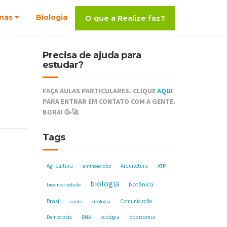
nas
Biologia
O que a Realize faz?
Precisa de ajuda para
estudar?
FAÇA AULAS PARTICULARES. CLIQUE
AQUI
PARA ENTRAR EM CONTATO COM A GENTE.
BORA! 🥳🚀
Tags
Agricultura
Arquitetura
aminoácidos
ATP
biologia
botânica
biodiversidade
Brasil
Comunicação
caule
citologia
ecologia
Economia
Democracia
DNA