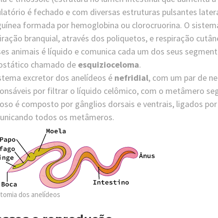
ulatório é fechado e com diversas estruturas pulsantes late
uínea formada por hemoglobina ou clorocruorina. O sistema r
iração branquial, através dos poliquetos, e respiração cut
es animais é líquido e comunica cada um dos seus segmen
rostático chamado de
esquizioceloma
.
stema excretor dos anelídeos é
nefridial
, com um par de n
onsáveis por filtrar o líquido celômico, com o metâmero seg
oso é composto por gânglios dorsais e ventrais, ligados por 
unicando todos os metâmeros.
tomia dos anelídeos