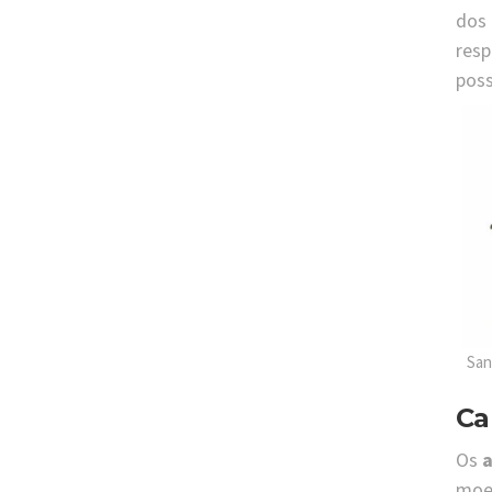
dos
resp
poss
San
Ca
Os
a
moel