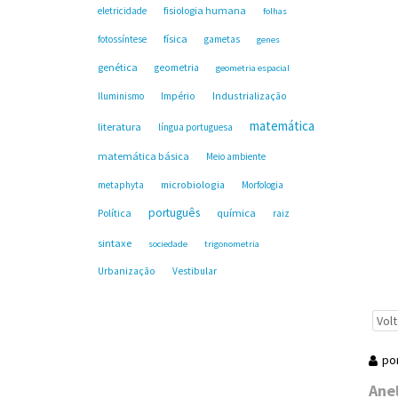
fisiologia humana
eletricidade
folhas
física
fotossíntese
gametas
genes
genética
geometria
geometria espacial
Industrialização
Iluminismo
Império
matemática
literatura
língua portuguesa
matemática básica
Meio ambiente
microbiologia
metaphyta
Morfologia
português
Política
química
raiz
sintaxe
sociedade
trigonometria
Urbanização
Vestibular
Volt
po
Ane