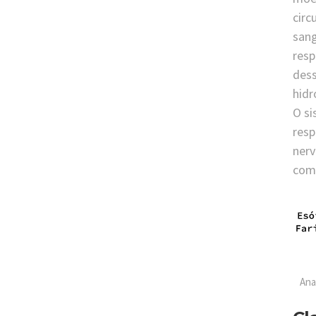
circ
sang
resp
dess
hid
O si
resp
nerv
com
Ana