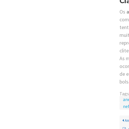
Cl
Os
a
com 
tent
muit
repr
clit
As 
ocor
de e
bols
Tags
an
nef
An