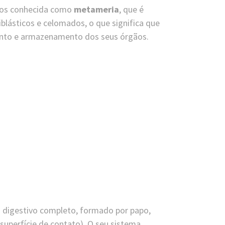
ros conhecida como
metameria
, que é
blásticos e celomados, o que significa que
ento e armazenamento dos seus órgãos.
a digestivo completo, formado por papo,
 superfície de contato). O seu sistema