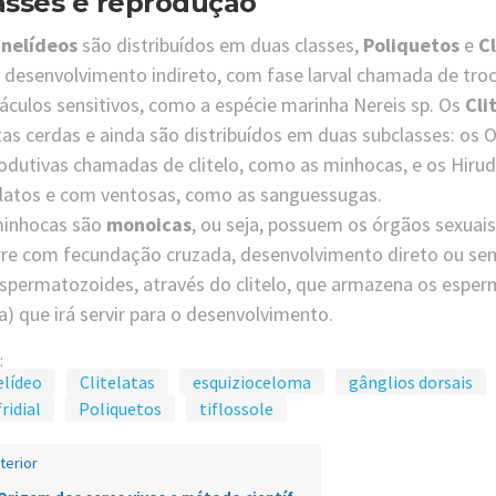
asses e reprodução
nelídeos
são distribuídos em duas classes,
Poliquetos
e
Cl
desenvolvimento indireto, com fase larval chamada de tro
áculos sensitivos, como a espécie marinha Nereis sp. Os
Cli
as cerdas e ainda são distribuídos em duas subclasses: os 
odutivas chamadas de clitelo, como as minhocas, e os Hiru
elatos e com ventosas, como as sanguessugas.
minhocas são
monoicas
, ou seja, possuem os órgãos sexuai
re com fecundação cruzada, desenvolvimento direto ou sem 
spermatozoides, através do clitelo, que armazena os espe
a) que irá servir para o desenvolvimento.
:
elídeo
Clitelatas
esquizioceloma
gânglios dorsais
ridial
Poliquetos
tiflossole
terior