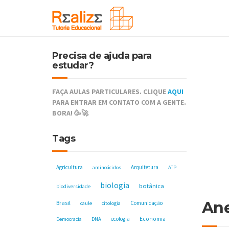
Precisa de ajuda para
estudar?
FAÇA AULAS PARTICULARES. CLIQUE
AQUI
PARA ENTRAR EM CONTATO COM A GENTE.
BORA! 🥳🚀
Tags
Agricultura
Arquitetura
aminoácidos
ATP
biologia
botânica
biodiversidade
Ane
Brasil
Comunicação
caule
citologia
ecologia
Economia
Democracia
DNA