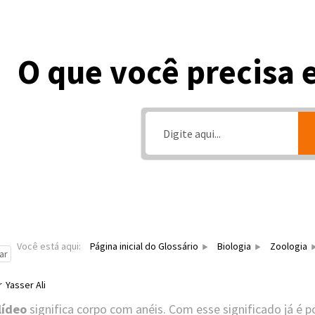
O que você precisa 
Você está aqui:
Página inicial do Glossário
Biologia
Zoologia
ar
r
Yasser Ali
lídeo
significa corpo com anéis. Com esse significado já é po