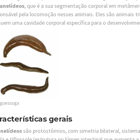
anelídeos
, que é a sua segmentação corporal em metâme
onsável pela locomoção nesses animais. Eles são animais tri
uem uma cavidade corporal específica para o desenvolvim
guessuga
racterísticas gerais
nelídeos
são protostômios, com simetria bilateral, sistem
a e tiflossole (estrutura no lúmen intestinal que aumenta a