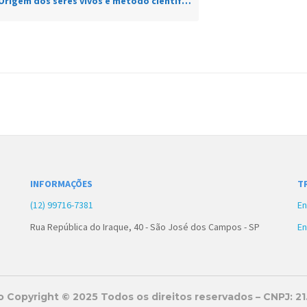
Origem dos seres vivos e método científico
INFORMAÇÕES
T
(12) 99716-7381
En
Rua República do Iraque, 40 - São José dos Campos - SP
En
 Copyright © 2025 Todos os direitos reservados – CNPJ: 2