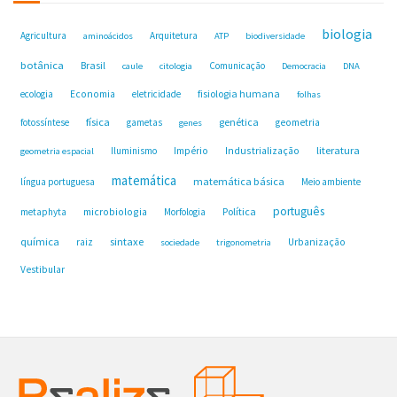
biologia
Agricultura
Arquitetura
aminoácidos
ATP
biodiversidade
botânica
Brasil
Comunicação
caule
citologia
Democracia
DNA
fisiologia humana
ecologia
Economia
eletricidade
folhas
física
genética
fotossíntese
gametas
geometria
genes
Industrialização
literatura
Iluminismo
Império
geometria espacial
matemática
matemática básica
língua portuguesa
Meio ambiente
português
microbiologia
Política
metaphyta
Morfologia
química
sintaxe
raiz
Urbanização
sociedade
trigonometria
Vestibular