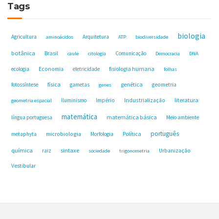
Tags
biologia
Agricultura
Arquitetura
aminoácidos
ATP
biodiversidade
botânica
Brasil
Comunicação
caule
citologia
Democracia
DNA
fisiologia humana
ecologia
Economia
eletricidade
folhas
física
genética
fotossíntese
gametas
geometria
genes
Industrialização
literatura
Iluminismo
Império
geometria espacial
matemática
matemática básica
língua portuguesa
Meio ambiente
português
microbiologia
Política
metaphyta
Morfologia
química
sintaxe
raiz
Urbanização
sociedade
trigonometria
Vestibular