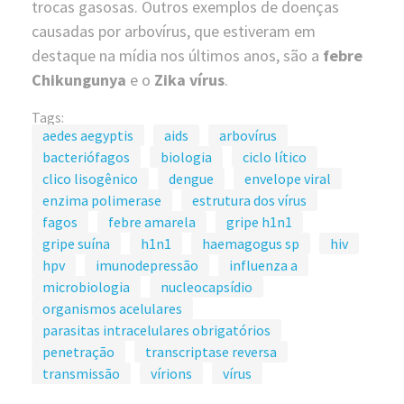
trocas gasosas. Outros exemplos de doenças
causadas por arbovírus, que estiveram em
destaque na mídia nos últimos anos, são a
febre
Chikungunya
e o
Zika vírus
.
Tags:
aedes aegyptis
aids
arbovírus
bacteriófagos
biologia
ciclo lítico
clico lisogênico
dengue
envelope viral
enzima polimerase
estrutura dos vírus
fagos
febre amarela
gripe h1n1
gripe suína
h1n1
haemagogus sp
hiv
hpv
imunodepressão
influenza a
microbiologia
nucleocapsídio
organismos acelulares
parasitas intracelulares obrigatórios
penetração
transcriptase reversa
transmissão
vírions
vírus