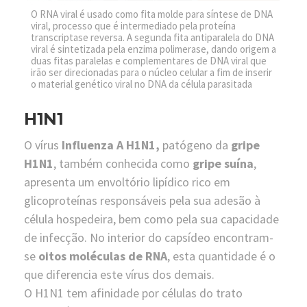
O RNA viral é usado como fita molde para síntese de DNA
viral, processo que é intermediado pela proteína
transcriptase reversa. A segunda fita antiparalela do DNA
viral é sintetizada pela enzima polimerase, dando origem a
duas fitas paralelas e complementares de DNA viral que
irão ser direcionadas para o núcleo celular a fim de inserir
o material genético viral no DNA da célula parasitada
H1N1
O vírus
I
nfluenza A H1N1
,
patógeno da
gripe
H1N1
, também conhecida como
gripe suína
,
apresenta um envoltório lipídico rico em
glicoproteínas responsáveis pela sua adesão à
célula hospedeira, bem como pela sua capacidade
de infecção. No interior do capsídeo encontram-
se
oitos moléculas de RNA
, esta quantidade é o
que diferencia este vírus dos demais.
O H1N1 tem afinidade por células do trato