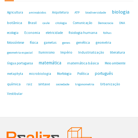
biologia
Agricultura
Arquitetura
aminoácidos
ATP
biodiversidade
botânica
Brasil
Comunicação
caule
citologia
Democracia
DNA
fisiologia humana
ecologia
Economia
eletricidade
folhas
física
genética
fotossíntese
gametas
geometria
genes
Industrialização
literatura
Iluminismo
Império
geometria espacial
matemática
matemática básica
língua portuguesa
Meio ambiente
português
microbiologia
Política
metaphyta
Morfologia
química
sintaxe
raiz
Urbanização
sociedade
trigonometria
Vestibular