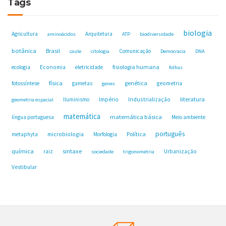
Tags
biologia
Agricultura
Arquitetura
aminoácidos
ATP
biodiversidade
botânica
Brasil
Comunicação
caule
citologia
Democracia
DNA
fisiologia humana
ecologia
Economia
eletricidade
folhas
física
genética
fotossíntese
gametas
geometria
genes
Industrialização
literatura
Iluminismo
Império
geometria espacial
matemática
matemática básica
língua portuguesa
Meio ambiente
português
microbiologia
Política
metaphyta
Morfologia
química
sintaxe
raiz
Urbanização
sociedade
trigonometria
Vestibular