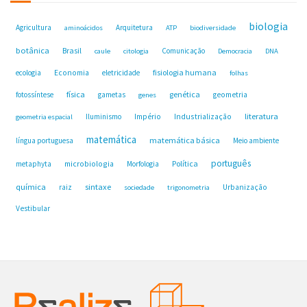
biologia
Agricultura
Arquitetura
aminoácidos
ATP
biodiversidade
botânica
Brasil
Comunicação
caule
citologia
Democracia
DNA
fisiologia humana
ecologia
Economia
eletricidade
folhas
física
genética
fotossíntese
gametas
geometria
genes
Industrialização
literatura
Iluminismo
Império
geometria espacial
matemática
matemática básica
língua portuguesa
Meio ambiente
português
microbiologia
Política
metaphyta
Morfologia
química
sintaxe
raiz
Urbanização
sociedade
trigonometria
Vestibular