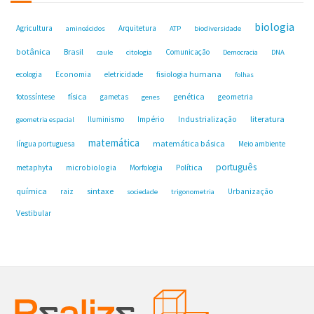
biologia
Agricultura
Arquitetura
aminoácidos
ATP
biodiversidade
botânica
Brasil
Comunicação
caule
citologia
Democracia
DNA
fisiologia humana
ecologia
Economia
eletricidade
folhas
física
genética
fotossíntese
gametas
geometria
genes
Industrialização
literatura
Iluminismo
Império
geometria espacial
matemática
matemática básica
língua portuguesa
Meio ambiente
português
microbiologia
Política
metaphyta
Morfologia
química
sintaxe
raiz
Urbanização
sociedade
trigonometria
Vestibular