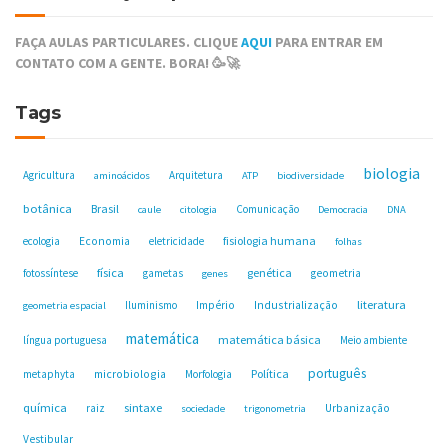
FAÇA AULAS PARTICULARES. CLIQUE
AQUI
PARA ENTRAR EM
CONTATO COM A GENTE. BORA! 🥳🚀
Tags
biologia
Agricultura
Arquitetura
aminoácidos
ATP
biodiversidade
botânica
Brasil
Comunicação
caule
citologia
Democracia
DNA
fisiologia humana
ecologia
Economia
eletricidade
folhas
física
genética
fotossíntese
gametas
geometria
genes
Industrialização
literatura
Iluminismo
Império
geometria espacial
matemática
matemática básica
língua portuguesa
Meio ambiente
português
microbiologia
Política
metaphyta
Morfologia
química
sintaxe
raiz
Urbanização
sociedade
trigonometria
Vestibular