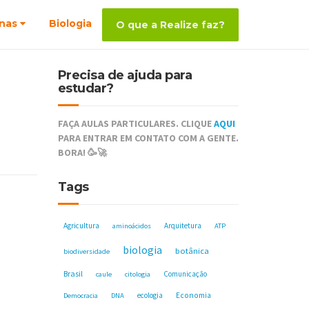
nas
Biologia
O que a Realize faz?
Precisa de ajuda para
estudar?
FAÇA AULAS PARTICULARES. CLIQUE
AQUI
PARA ENTRAR EM CONTATO COM A GENTE.
BORA! 🥳🚀
Tags
Agricultura
Arquitetura
aminoácidos
ATP
biologia
botânica
biodiversidade
Brasil
Comunicação
caule
citologia
ecologia
Economia
Democracia
DNA