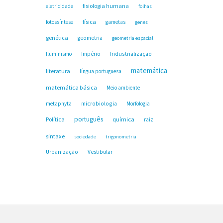
fisiologia humana
eletricidade
folhas
física
fotossíntese
gametas
genes
genética
geometria
geometria espacial
Industrialização
Iluminismo
Império
matemática
literatura
língua portuguesa
matemática básica
Meio ambiente
microbiologia
metaphyta
Morfologia
português
Política
química
raiz
sintaxe
sociedade
trigonometria
Urbanização
Vestibular