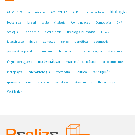
biologia
Agricultura
Arquitetura
aminoácidos
ATP
biodiversidade
botânica
Brasil
Comunicação
caule
citologia
Democracia
DNA
fisiologia humana
ecologia
Economia
eletricidade
folhas
física
genética
fotossíntese
gametas
geometria
genes
Industrialização
literatura
Iluminismo
Império
geometria espacial
matemática
matemática básica
língua portuguesa
Meio ambiente
português
microbiologia
Política
metaphyta
Morfologia
química
sintaxe
raiz
Urbanização
sociedade
trigonometria
Vestibular