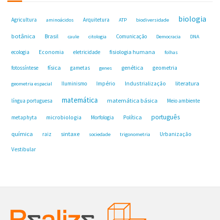
biologia
Agricultura
Arquitetura
aminoácidos
ATP
biodiversidade
botânica
Brasil
Comunicação
caule
citologia
Democracia
DNA
fisiologia humana
ecologia
Economia
eletricidade
folhas
física
genética
fotossíntese
gametas
geometria
genes
Industrialização
literatura
Iluminismo
Império
geometria espacial
matemática
matemática básica
língua portuguesa
Meio ambiente
português
microbiologia
Política
metaphyta
Morfologia
química
sintaxe
raiz
Urbanização
sociedade
trigonometria
Vestibular