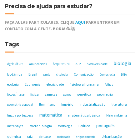
Precisa de ajuda para estudar?
FAÇA AULAS PARTICULARES. CLIQUE
AQUI
PARA ENTRAR EM
CONTATO COM A GENTE. BORA! 🥳🚀
Tags
biologia
Agricultura
Arquitetura
aminoácidos
ATP
biodiversidade
botânica
Brasil
Comunicação
caule
citologia
Democracia
DNA
fisiologia humana
ecologia
Economia
eletricidade
folhas
física
genética
fotossíntese
gametas
geometria
genes
Industrialização
literatura
Iluminismo
Império
geometria espacial
matemática
matemática básica
língua portuguesa
Meio ambiente
português
microbiologia
Política
metaphyta
Morfologia
química
sintaxe
raiz
Urbanização
sociedade
trigonometria