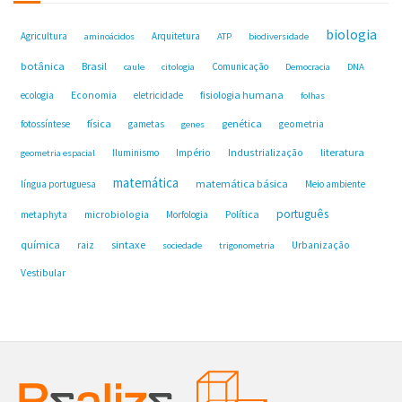
biologia
Agricultura
Arquitetura
aminoácidos
ATP
biodiversidade
botânica
Brasil
Comunicação
caule
citologia
Democracia
DNA
fisiologia humana
ecologia
Economia
eletricidade
folhas
física
genética
fotossíntese
gametas
geometria
genes
Industrialização
literatura
Iluminismo
Império
geometria espacial
matemática
matemática básica
língua portuguesa
Meio ambiente
português
microbiologia
Política
metaphyta
Morfologia
química
sintaxe
raiz
Urbanização
sociedade
trigonometria
Vestibular