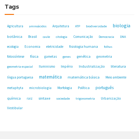
Tags
biologia
Agricultura
Arquitetura
aminoácidos
ATP
biodiversidade
botânica
Brasil
Comunicação
caule
citologia
Democracia
DNA
fisiologia humana
ecologia
Economia
eletricidade
folhas
física
genética
fotossíntese
gametas
geometria
genes
Industrialização
literatura
Iluminismo
Império
geometria espacial
matemática
matemática básica
língua portuguesa
Meio ambiente
português
microbiologia
Política
metaphyta
Morfologia
química
sintaxe
raiz
Urbanização
sociedade
trigonometria
Vestibular