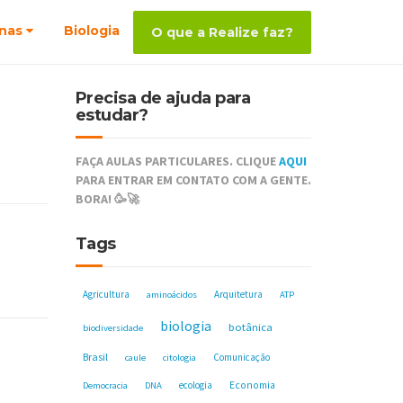
nas
Biologia
O que a Realize faz?
Precisa de ajuda para
estudar?
FAÇA AULAS PARTICULARES. CLIQUE
AQUI
PARA ENTRAR EM CONTATO COM A GENTE.
BORA! 🥳🚀
Tags
Agricultura
Arquitetura
aminoácidos
ATP
biologia
botânica
biodiversidade
Brasil
Comunicação
caule
citologia
ecologia
Economia
Democracia
DNA