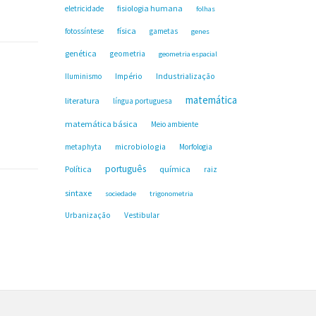
fisiologia humana
eletricidade
folhas
física
fotossíntese
gametas
genes
genética
geometria
geometria espacial
Industrialização
Iluminismo
Império
matemática
literatura
língua portuguesa
matemática básica
Meio ambiente
microbiologia
metaphyta
Morfologia
português
Política
química
raiz
sintaxe
sociedade
trigonometria
Urbanização
Vestibular