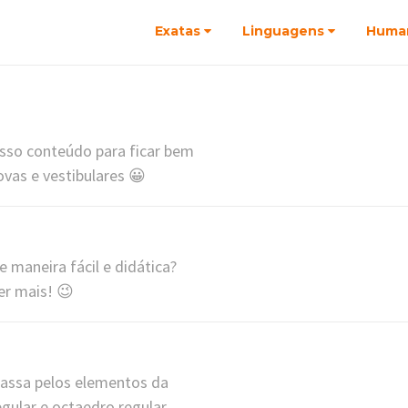
Exatas
Linguagens
Huma
osso conteúdo para ficar bem
vas e vestibulares 😀
 maneira fácil e didática?
er mais! 😉
passa pelos elementos da
gular e octaedro regular.